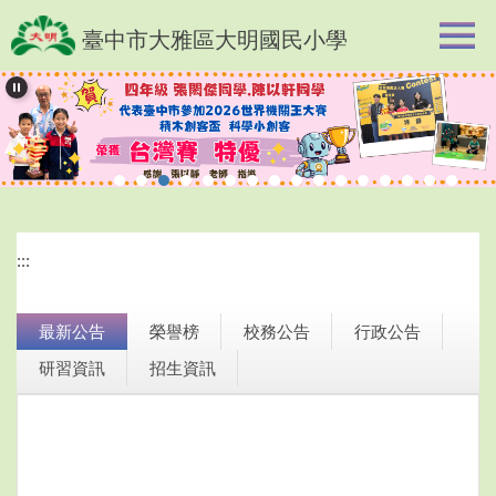
跳
臺中市大雅區大明國民小學
到
主
要
內
容
區
:::
最新公告
榮譽榜
校務公告
行政公告
研習資訊
招生資訊