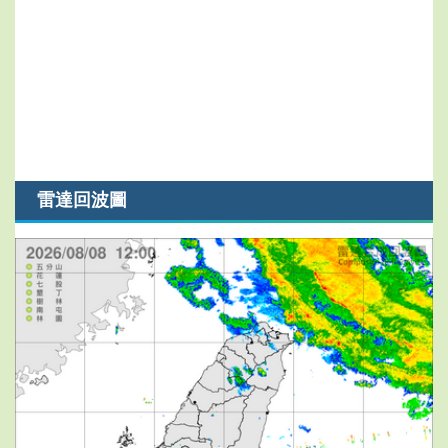
雷達回波圖