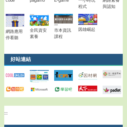
code
pagamo
E-game
一小時玩
網路素養
程式
與認知
因雄崛起
市本資訊
全民資安
網路應用
課程
素養
停看聽
好站連結
:::