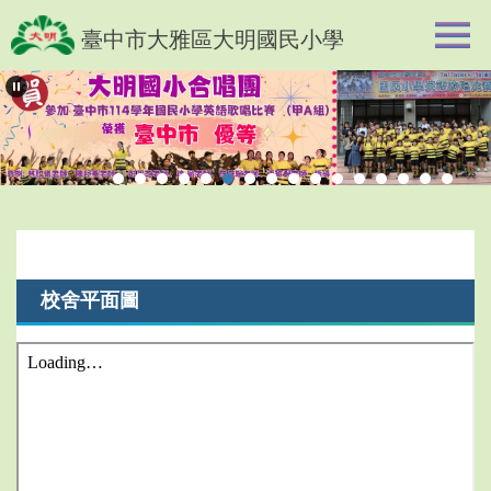
跳
臺中市大雅區大明國民小學
到
主
要
內
容
區
校舍平面圖